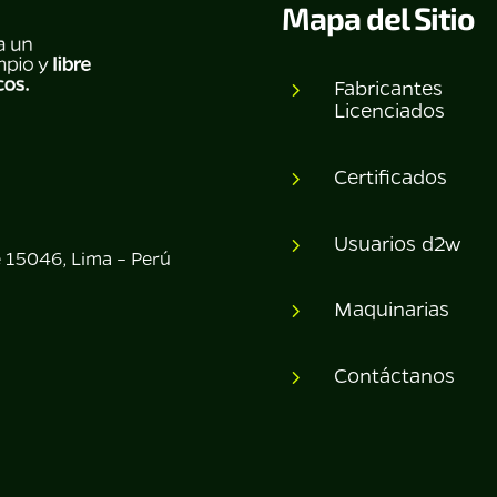
Mapa del Sitio
Fabricantes
5
Licenciados
Certificados
5
Usuarios d2w
5
e 15046, Lima – Perú
Maquinarias
5
Contáctanos
5